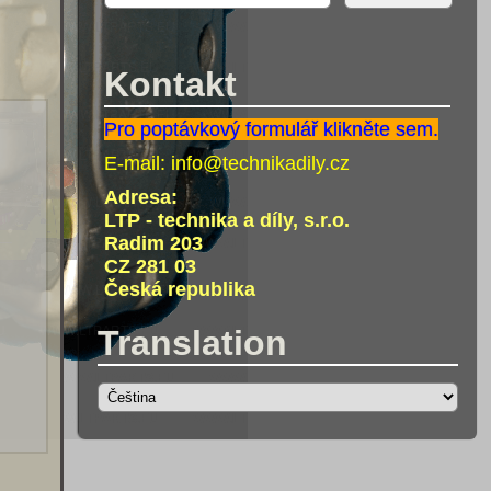
Kontakt
Pro poptávkový formulář klikněte sem.
E-mail:
info@technikadily.cz
Adresa:
LTP - technika a díly, s.r.o.
Radim 203
CZ 281 03
Česká republika
Translation