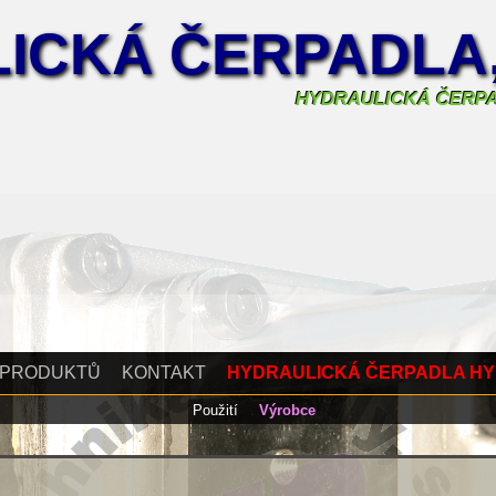
ICKÁ ČERPADLA
HYDRAULICKÁ ČERP
 PRODUKTŮ
KONTAKT
HYDRAULICKÁ ČERPADLA H
Použití
Výrobce