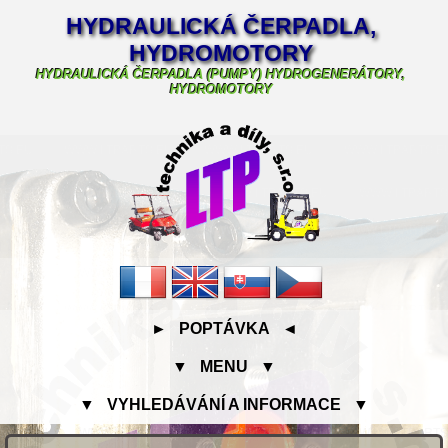
HYDRAULICKÁ ČERPADLA,
HYDROMOTORY
HYDRAULICKÁ ČERPADLA (PUMPY) HYDROGENERÁTORY,
HYDROMOTORY
► POPTÁVKA ◄
▼ MENU ▼
▼ VYHLEDÁVÁNÍ A INFORMACE ▼