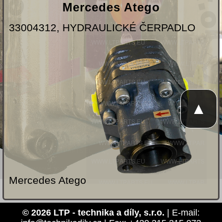
Mercedes Atego
33004312, HYDRAULICKÉ ČERPADLO
▲
Mercedes Atego
© 2026 LTP - technika a díly, s.r.o.
| E-mail: