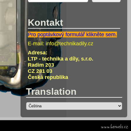
Kontakt
Pro poptávkový formulář klikněte sem.
E-mail:
info@technikadily.cz
Adresa:
LTP - technika a díly, s.r.o.
Radim 203
CZ 281 03
Česká republika
Translation
www.kernels.cz