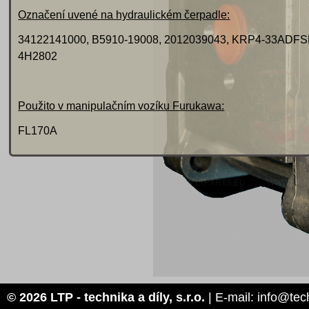
Označení uvené na hydraulickém čerpadle:
34122141000, B5910-19008, 2012039043, KRP4-33ADFS
4H2802
Použito v manipulačním vozíku Furukawa:
FL170A
© 2026 LTP - technika a díly, s.r.o.
| E-mail: info@tec