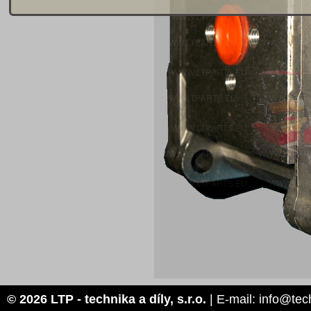
© 2026 LTP - technika a díly, s.r.o.
| E-mail: info@tec